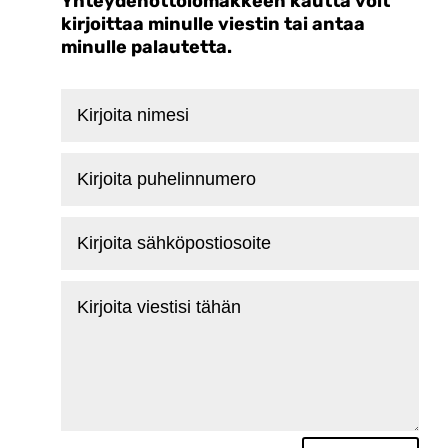
Yhteydenottolomakkeen kautta voit
kirjoittaa minulle viestin tai antaa
minulle palautetta.
Kirjoita
nimesi
Kirjoita
puhelinnumero
Kirjoita
sähköpostiosoite
Kirjoita
viestisi
tähän