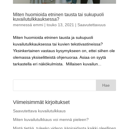
Miten huomioida etninen tausta tai sukupuoli
kuvailutulkkauksessa?
mennessä
emmi
|
touko 13, 2021
|
Saavutettavuus
Miten huomioida etninen tausta ja sukupuoli
kuvailutulkkauksessa tai kuvien tekstivastineissa?
Yksinkertainen vastaus kysymykseen on, ettei siihen ole
olemassa yksiselitteistä ohjenuoraa. Asiaa on syytä
tarkastella eri näkökulmista. Millaisen kuvailun...
Haku:
Viimeisimmät kirjoitukset
Saavutettava kuvailutulkkaus
Miten kuvailutulkkaus voi mennä pieleen?
Mistä tietää, tuleeko videon ääniraidasta kaikki oleellinen