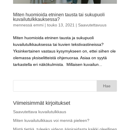
Miten huomioida etninen tausta tai sukupuoli
kuvailutulkkauksessa?
mennessä
emmi
|
touko 13, 2021
|
Saavutettavuus
Miten huomioida etninen tausta ja sukupuoli
kuvailutulkkauksessa tai kuvien tekstivastineissa?
Yksinkertainen vastaus kysymykseen on, ettei siihen ole
olemassa yksiselitteistä ohjenuoraa. Asiaa on syytä
tarkastella eri näkökulmista. Millaisen kuvailun...
Haku:
Viimeisimmät kirjoitukset
Saavutettava kuvailutulkkaus
Miten kuvailutulkkaus voi mennä pieleen?
Mistä tietää, tuleeko videon ääniraidasta kaikki oleellinen