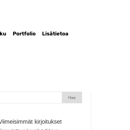
iku
Portfolio
Lisätietoa
Haku:
Viimeisimmät kirjoitukset