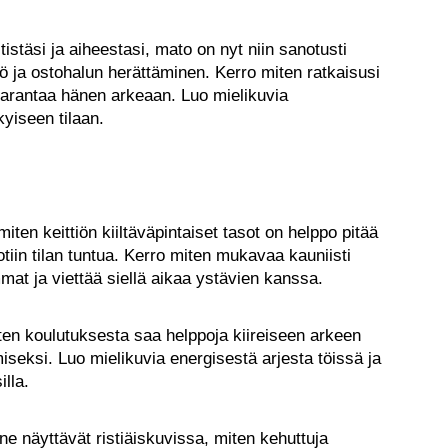
tistäsi ja aiheestasi, mato on nyt niin sanotusti
 ja ostohalun herättäminen. Kerro miten ratkaisusi
 parantaa hänen arkeaan. Luo mielikuvia
yiseen tilaan.
miten keittiön kiiltäväpintaiset tasot on helppo pitää
tiin tilan tuntua. Kerro miten mukavaa kauniisti
at ja viettää siellä aikaa ystävien kanssa.
ten koulutuksesta saa helppoja kiireiseen arkeen
iseksi. Luo mielikuvia energisestä arjesta töissä ja
illa.
ne näyttävät ristiäiskuvissa, miten kehuttuja