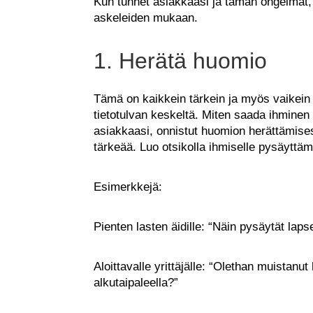
Kun tunnet asiakkaasi ja tämän ongelmat, v
askeleiden mukaan.
1. Herätä huomio
Tämä on kaikkein tärkein ja myös vaikein
tietotulvan keskeltä. Miten saada ihminen 
asiakkaasi, onnistut huomion herättämis
tärkeää. Luo otsikolla ihmiselle pysäyttäm
Esimerkkejä:
Pienten lasten äidille: “Näin pysäytät lap
Aloittavalle yrittäjälle: “Olethan muistan
alkutaipaleella?”