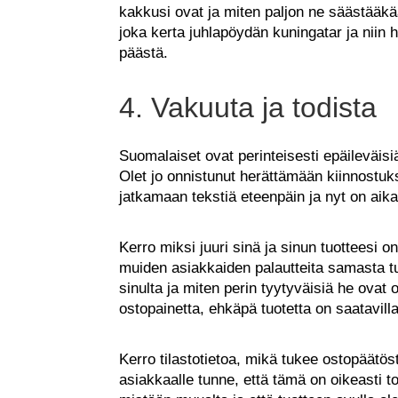
kakkusi ovat ja miten paljon ne säästääkää
joka kerta juhlapöydän kuningatar ja niin 
päästä.
4. Vakuuta ja todista
Suomalaiset ovat perinteisesti epäileväisiä
Olet jo onnistunut herättämään kiinnostu
jatkamaan tekstiä eteenpäin ja nyt on aik
Kerro miksi juuri sinä ja sinun tuotteesi on
muiden asiakkaiden palautteita samasta tu
sinulta ja miten perin tyytyväisiä he ovat 
ostopainetta, ehkäpä tuotetta on saatavill
Kerro tilastotietoa, mikä tukee ostopäätös
asiakkaalle tunne, että tämä on oikeasti to