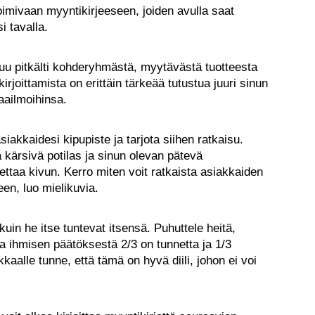
oimivaan myyntikirjeeseen, joiden avulla saat
 tavalla.
ppuu pitkälti kohderyhmästä, myytävästä tuotteesta
irjoittamista on erittäin tärkeää tutustua juuri sinun
aailmoihinsa.
iakkaidesi kipupiste ja tarjota siihen ratkaisu.
kärsivä potilas ja sinun olevan pätevä
ettaa kivun. Kerro miten voit ratkaista asiakkaiden
en, luo mielikuvia.
in he itse tuntevat itsensä. Puhuttele heitä,
ska ihmisen päätöksestä 2/3 on tunnetta ja 1/3
kkaalle tunne, että tämä on hyvä diili, johon ei voi