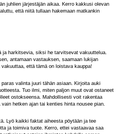
n juhlien järjestäjän aikaa. Kerro kakkusi olevan
haluttu, että niitä tullaan hakemaan matkankin
 ja harkitsevia, siksi he tarvitsevat vakuuttelua.
ksen, antamaan vastauksen, saamaan lukijan
a vakuuttaa, että tämä on loistava kauppa!
 paras valinta juuri tähän asiaan. Kirjoita auki
otteesta. Tuo ilmi, miten paljon muut ovat ostaneet
olleet ostokseensa. Mahdollisesti voit rakentaa
a vain hetken ajan tai kenties hinta nousee pian.
tä. Lyö kaikki faktat aiheesta pöytään ja tee
tta ja toimiva tuote. Kerro, ettei vastaavaa saa