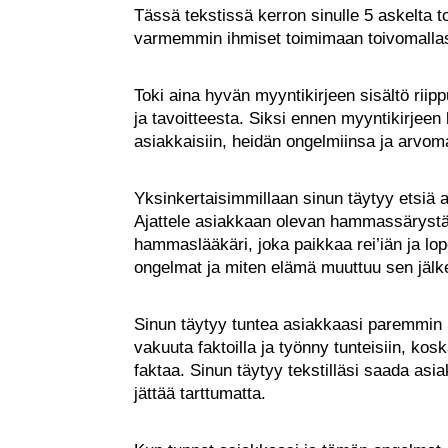
Tässä tekstissä kerron sinulle 5 askelta t
varmemmin ihmiset toimimaan toivomallasi
Toki aina hyvän myyntikirjeen sisältö rii
ja tavoitteesta. Siksi ennen myyntikirjeen k
asiakkaisiin, heidän ongelmiinsa ja arvom
Yksinkertaisimmillaan sinun täytyy etsiä as
Ajattele asiakkaan olevan hammassärystä 
hammaslääkäri, joka paikkaa rei’iän ja lop
ongelmat ja miten elämä muuttuu sen jälke
Sinun täytyy tuntea asiakkaasi paremmin ku
vakuuta faktoilla ja työnny tunteisiin, ko
faktaa. Sinun täytyy tekstilläsi saada asia
jättää tarttumatta.