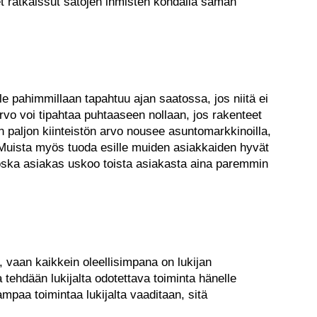
et ratkaissut satojen ihmisten kohdalla saman
e pahimmillaan tapahtuu ajan saatossa, jos niitä ei
vo voi tipahtaa puhtaaseen nollaan, jos rakenteet
 paljon kiinteistön arvo nousee asuntomarkkinoilla,
. Muista myös tuoda esille muiden asiakkaiden hyvät
ska asiakas uskoo toista asiakasta aina paremmin
 vaan kaikkein oleellisimpana on lukijan
tehdään lukijalta odotettava toiminta hänelle
paa toimintaa lukijalta vaaditaan, sitä