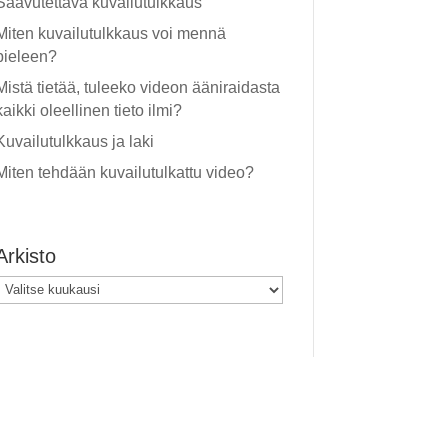
Saavutettava kuvailutulkkaus
Miten kuvailutulkkaus voi mennä
pieleen?
Mistä tietää, tuleeko videon ääniraidasta
kaikki oleellinen tieto ilmi?
Kuvailutulkkaus ja laki
Miten tehdään kuvailutulkattu video?
Arkisto
Arkisto