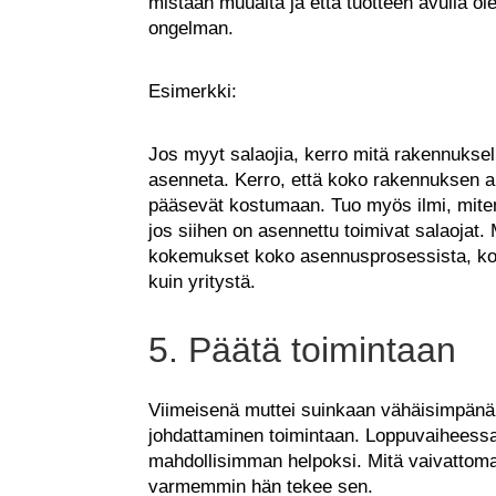
mistään muualta ja että tuotteen avulla ol
ongelman.
Esimerkki:
Jos myyt salaojia, kerro mitä rakennuksell
asenneta. Kerro, että koko rakennuksen ar
pääsevät kostumaan. Tuo myös ilmi, miten
jos siihen on asennettu toimivat salaojat
kokemukset koko asennusprosessista, ko
kuin yritystä.
5. Päätä toimintaan
Viimeisenä muttei suinkaan vähäisimpänä,
johdattaminen toimintaan. Loppuvaiheessa 
mahdollisimman helpoksi. Mitä vaivattomam
varmemmin hän tekee sen.