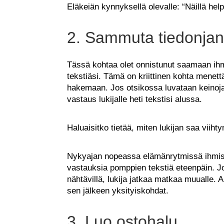
Eläkeiän kynnyksellä olevalle: “Näillä helpo
2. Sammuta tiedonja
Tässä kohtaa olet onnistunut saamaan ihm
tekstiäsi. Tämä on kriittinen kohta menettää
hakemaan. Jos otsikossa luvataan keinoja 
vastaus lukijalle heti tekstisi alussa.
Haluaisitko tietää, miten lukijan saa viih
Nykyajan nopeassa elämänrytmissä ihmisillä
vastauksia pomppien tekstiä eteenpäin. Jo
nähtävillä, lukija jatkaa matkaa muualle. A
sen jälkeen yksityiskohdat.
3. Luo ostohalu