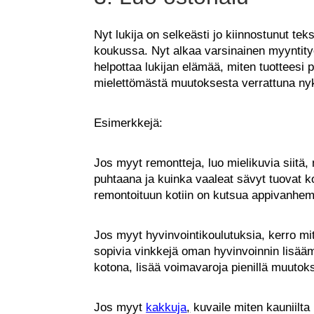
Nyt lukija on selkeästi jo kiinnostunut teks
koukussa. Nyt alkaa varsinainen myyntityö
helpottaa lukijan elämää, miten tuotteesi
mielettömästä muutoksesta verrattuna nyk
Esimerkkejä:
Jos myyt remontteja, luo mielikuvia siitä, 
puhtaana ja kuinka vaaleat sävyt tuovat ko
remontoituun kotiin on kutsua appivanhemm
Jos myyt hyvinvointikoulutuksia, kerro mi
sopivia vinkkejä oman hyvinvoinnin lisääm
kotona, lisää voimavaroja pienillä muutoks
Jos myyt
kakkuja
,
kuvaile miten kauniilta 