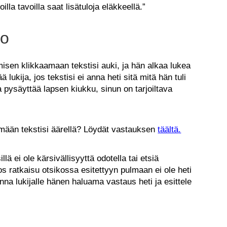
illa tavoilla saat lisätuloja eläkkeellä.”
no
isen klikkaamaan tekstisi auki, ja hän alkaa lukea
 lukija, jos tekstisi ei anna heti sitä mitä hän tuli
pysäyttää lapsen kiukku, sinun on tarjoiltava
tymään tekstisi äärellä? Löydät vastauksen
täältä
.
 ei ole kärsivällisyyttä odotella tai etsiä
s ratkaisu otsikossa esitettyyn pulmaan ei ole heti
nna lukijalle hänen haluama vastaus heti ja esittele