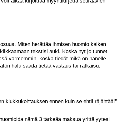
oit alkaa kirjoittaa myyntikirjettä seuraavien
 osuus. Miten herättää ihmisen huomio kaiken
klikkaamaan tekstisi auki. Koska nyt jo tunnet
essä varmemmin, koska tiedät mikä on hänelle
ätön halu saada tietää vastaus tai ratkaisu.
sen kiukkukohtauksen ennen kuin se ehtii räjähtää!”
ut huomioida nämä 3 tärkeää maksua yrittäjyytesi