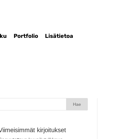
iku
Portfolio
Lisätietoa
Haku:
Viimeisimmät kirjoitukset