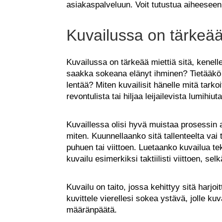
asiakaspalveluun. Voit tutustua aiheeseen
Kuvailussa on tärkeää
Kuvailussa on tärkeää miettiä sitä, kenel
saakka sokeana elänyt ihminen? Tietääkö 
lentää? Miten kuvailisit hänelle mitä tarko
revontulista tai hiljaa leijailevista lumihiut
Kuvaillessa olisi hyvä muistaa prosessin 
miten. Kuunnellaanko sitä tallenteelta vai
puhuen tai viittoen. Luetaanko kuvailua te
kuvailu esimerkiksi taktiilisti viittoen, sel
Kuvailu on taito, jossa kehittyy sitä harjo
kuvittele vierellesi sokea ystävä, jolle ku
määränpäätä.