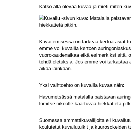
Katso alla olevaa kuvaa ja mieti miten kuvai
Kuvailemisessa on tärkeää kertoa asiat t
emme voi kuvailla kertoen auringonlaskust
vuorokaudenaikaa eikä esimerkiksi sitä
tehdä oletuksia. Jos emme voi tarkastaa
aikaa lainkaan.
Yksi vaihtoehto on kuvailla kuvaa näin:
Havumetsässä matalalla paistavan auringo
lomitse oikealle kaartuvaa hiekkatietä pitk
Suomessa ammattikuvailijoita eli kuvailutu
koulutetut kuvailutulkit ja kuurosokeiden 