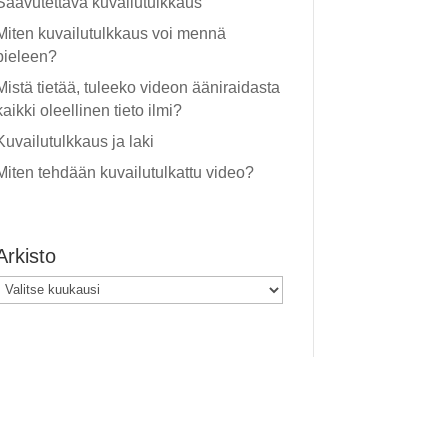
Saavutettava kuvailutulkkaus
Miten kuvailutulkkaus voi mennä
pieleen?
Mistä tietää, tuleeko videon ääniraidasta
kaikki oleellinen tieto ilmi?
Kuvailutulkkaus ja laki
Miten tehdään kuvailutulkattu video?
Arkisto
Arkisto