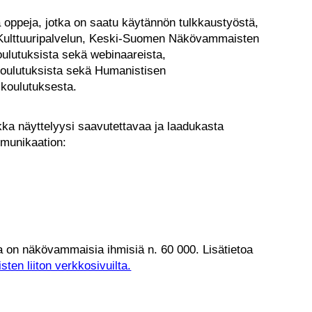
ja oppeja, jotka on saatu käytännön tulkkaustyöstä,
ulttuuripalvelun, Keski-Suomen Näkövammaisten
oulutuksista sekä webinaareista,
 koulutuksista sekä Humanistisen
ikoulutuksesta.
aikka näyttelyysi saavutettavaa ja laadukasta
mmunikaation:
on näkövammaisia ihmisiä n. 60 000. Lisätietoa
en liiton verkkosivuilta.