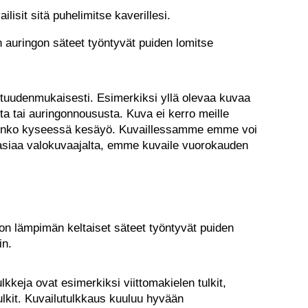
lisit sitä puhelimitse kaverillesi.
otuudenmukaisesti. Esimerkiksi yllä olevaa kuvaa
a tai auringonnoususta. Kuva ei kerro meille
, onko kyseessä kesäyö. Kuvaillessamme emme voi
 asiaa valokuvaajalta, emme kuvaile vuorokauden
n lämpimän keltaiset säteet työntyvät puiden
in.
lkkeja ovat esimerkiksi viittomakielen tulkit,
tulkit. Kuvailutulkkaus kuuluu hyvään