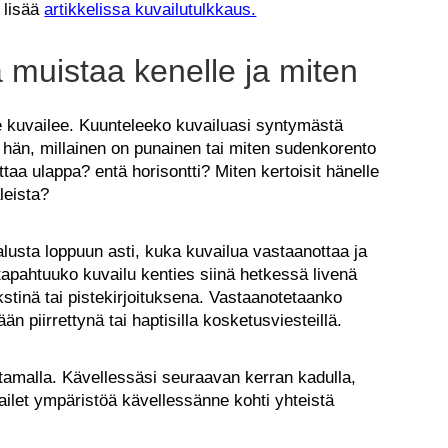
 lisää
artikkelissa kuvailutulkkaus.
 muistaa kenelle ja miten
le kuvailee. Kuunteleeko kuvailuasi syntymästä
hän, millainen on punainen tai miten sudenkorento
ittaa ulappa? entä horisontti? Miten kertoisit hänelle
aleista?
alusta loppuun asti, kuka kuvailua vastaanottaa ja
 tapahtuuko kuvailu kenties siinä hetkessä livenä
kstinä tai pistekirjoituksena. Vastaanotetaanko
kään piirrettynä tai haptisilla kosketusviesteillä.
ittamalla. Kävellessäsi seuraavan kerran kadulla,
vailet ympäristöä kävellessänne kohti yhteistä