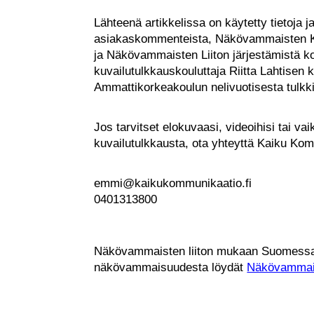
Lähteenä artikkelissa on käytetty tietoja 
asiakaskommenteista, Näkövammaisten K
ja Näkövammaisten Liiton järjestämistä k
kuvailutulkkauskouluttaja Riitta Lahtisen
Ammattikorkeakoulun nelivuotisesta tulkk
Jos tarvitset elokuvaasi, videoihisi tai v
kuvailutulkkausta, ota yhteyttä Kaiku Ko
emmi@kaikukommunikaatio.fi
0401313800
Näkövammaisten liiton mukaan Suomessa 
näkövammaisuudesta löydät
Näkövammaist