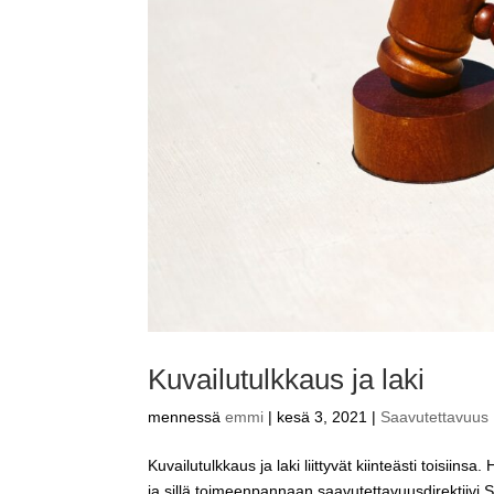
Kuvailutulkkaus ja laki
mennessä
emmi
|
kesä 3, 2021
|
Saavutettavuus
Kuvailutulkkaus ja laki liittyvät kiinteästi toisiin
ja sillä toimeenpannaan saavutettavuusdirektiivi Su