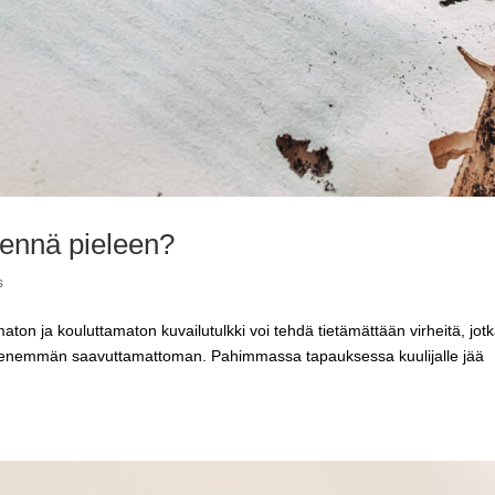
mennä pieleen?
s
ton ja kouluttamaton kuvailutulkki voi tehdä tietämättään virheitä, jot
tä enemmän saavuttamattoman. Pahimmassa tapauksessa kuulijalle jää