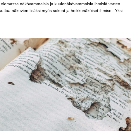
on olemassa näkövammaisia ja kuulonäkövammaisia ihmisiä varten.
vuttaa näkevien lisäksi myös sokeat ja heikkonäköiset ihmiset. Yksi