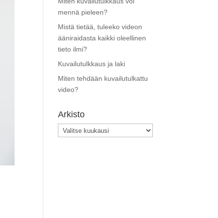
Miten kuvailutulkkaus voi
mennä pieleen?
Mistä tietää, tuleeko videon
ääniraidasta kaikki oleellinen
tieto ilmi?
Kuvailutulkkaus ja laki
Miten tehdään kuvailutulkattu
video?
Arkisto
Arkisto