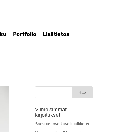
iku
Portfolio
Lisätietoa
Haku:
Viimeisimmät
kirjoitukset
Saavutettava kuvailutulkkaus