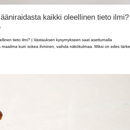
ääniraidasta kaikki oleellinen tieto ilmi?
s
eellinen tieto ilmi? | Vastauksen kysymykseen saat asettumalla
la maailma kuin sokea ihminen, vaihda näkökulmaa. Miksi on edes tärk