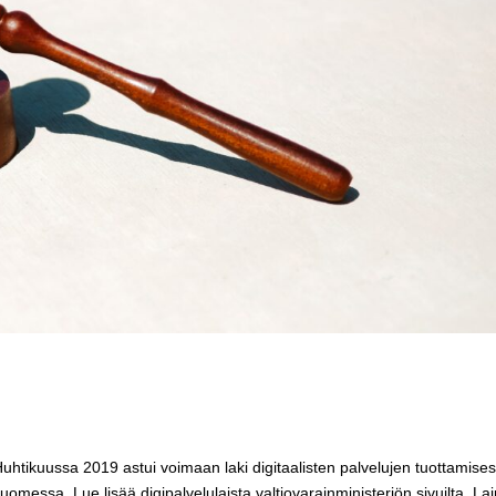
sa. Huhtikuussa 2019 astui voimaan laki digitaalisten palvelujen tuottamises
omessa. Lue lisää digipalvelulaista valtiovarainministeriön sivuilta. La