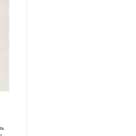
ta,
in