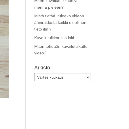
Miten kuvailutulkkaus voi
mennä pieleen?
Mistä tietää, tuleeko videon
ääniraidasta kaikki oleellinen
tieto ilmi?
Kuvailutulkkaus ja laki
Miten tehdään kuvailutulkattu
video?
Arkisto
Arkisto