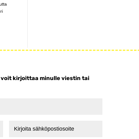
utta
ri
t kirjoittaa minulle viestin tai
Kirjoita
sähköpostiosoite