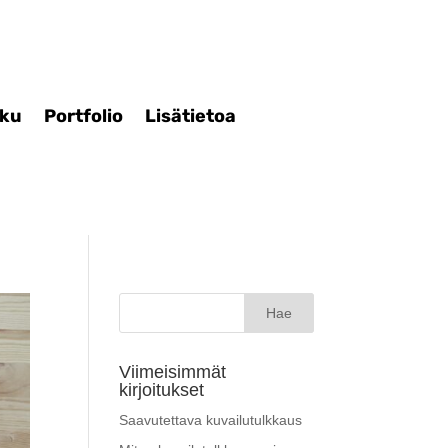
iku
Portfolio
Lisätietoa
Haku:
Viimeisimmät
kirjoitukset
Saavutettava kuvailutulkkaus