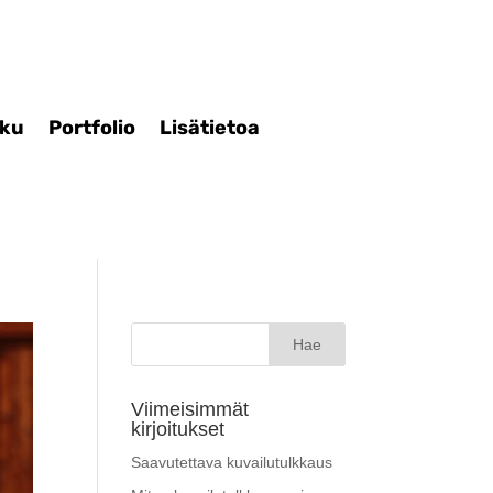
iku
Portfolio
Lisätietoa
Haku:
Viimeisimmät
kirjoitukset
Saavutettava kuvailutulkkaus