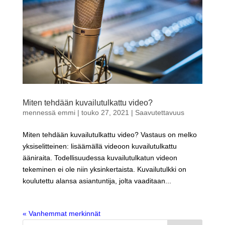
Miten tehdään kuvailutulkattu video?
mennessä
emmi
|
touko 27, 2021
|
Saavutettavuus
Miten tehdään kuvailutulkattu video? Vastaus on melko
yksiselitteinen: lisäämällä videoon kuvailutulkattu
ääniraita. Todellisuudessa kuvailutulkatun videon
tekeminen ei ole niin yksinkertaista. Kuvailutulkki on
koulutettu alansa asiantuntija, jolta vaaditaan...
« Vanhemmat merkinnät
Haku: