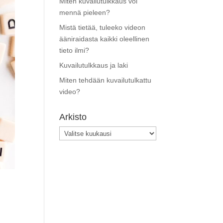
Miten kuvailutulkkaus voi
mennä pieleen?
Mistä tietää, tuleeko videon
ääniraidasta kaikki oleellinen
tieto ilmi?
Kuvailutulkkaus ja laki
Miten tehdään kuvailutulkattu
video?
Arkisto
Arkisto