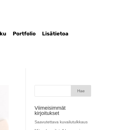
iku
Portfolio
Lisätietoa
Haku:
Viimeisimmät
kirjoitukset
Saavutettava kuvailutulkkaus