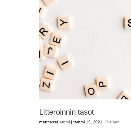
Litteroinnin tasot
mennessä
emmi
|
tammi 19, 2021
|
Yleinen