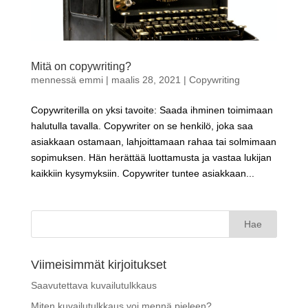
Mitä on copywriting?
mennessä
emmi
|
maalis 28, 2021
|
Copywriting
Copywriterilla on yksi tavoite: Saada ihminen toimimaan
halutulla tavalla. Copywriter on se henkilö, joka saa
asiakkaan ostamaan, lahjoittamaan rahaa tai solmimaan
sopimuksen. Hän herättää luottamusta ja vastaa lukijan
kaikkiin kysymyksiin. Copywriter tuntee asiakkaan...
Haku:
Viimeisimmät kirjoitukset
Saavutettava kuvailutulkkaus
Miten kuvailutulkkaus voi mennä pieleen?