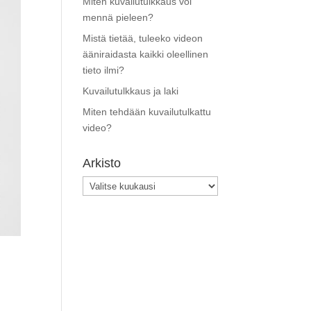
Miten kuvailutulkkaus voi
mennä pieleen?
Mistä tietää, tuleeko videon
ääniraidasta kaikki oleellinen
tieto ilmi?
Kuvailutulkkaus ja laki
Miten tehdään kuvailutulkattu
video?
Arkisto
Arkisto