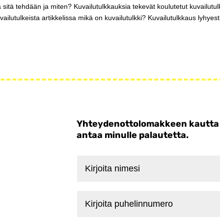
itä tehdään ja miten? Kuvailutulkkauksia tekevät koulutetut kuvailutulk
uvailutulkeista artikkelissa mikä on kuvailutulkki? Kuvailutulkkaus lyhyest
Yhteydenottolomakkeen kautta voi
antaa minulle palautetta.
Kirjoita
nimesi
Kirjoita
puhelinnumero