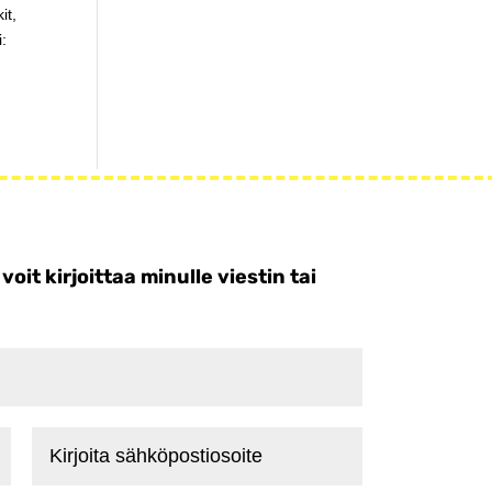
it,
i:
t kirjoittaa minulle viestin tai
Kirjoita
sähköpostiosoite