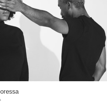
uoressa
s