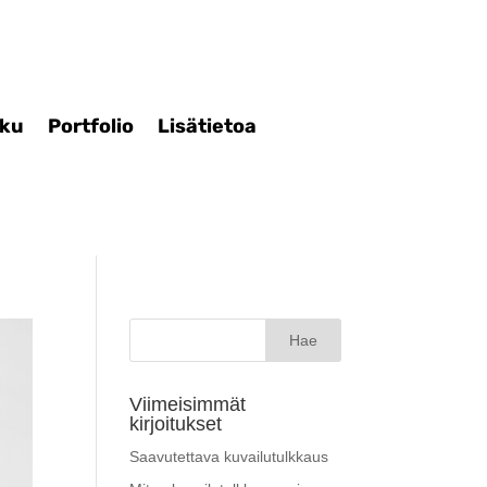
iku
Portfolio
Lisätietoa
Haku:
Viimeisimmät
kirjoitukset
Saavutettava kuvailutulkkaus