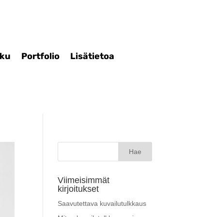
iku
Portfolio
Lisätietoa
Haku:
Viimeisimmät
kirjoitukset
Saavutettava kuvailutulkkaus