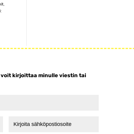
it,
i:
t kirjoittaa minulle viestin tai
Kirjoita
sähköpostiosoite