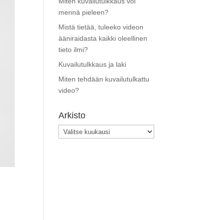
Miten kuvailutulkkaus voi
mennä pieleen?
Mistä tietää, tuleeko videon
ääniraidasta kaikki oleellinen
tieto ilmi?
Kuvailutulkkaus ja laki
Miten tehdään kuvailutulkattu
video?
Arkisto
Arkisto