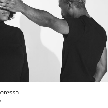
uoressa
s