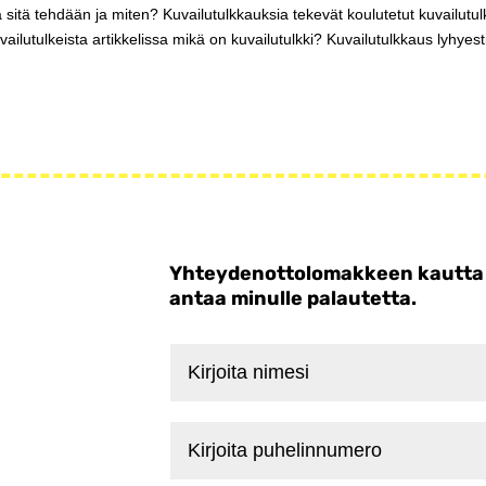
itä tehdään ja miten? Kuvailutulkkauksia tekevät koulutetut kuvailutulk
uvailutulkeista artikkelissa mikä on kuvailutulkki? Kuvailutulkkaus lyhyest
Yhteydenottolomakkeen kautta voi
antaa minulle palautetta.
Kirjoita
nimesi
Kirjoita
puhelinnumero