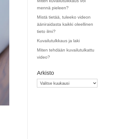
Miten kuvailutulkkaus voi
mennä pieleen?
Mistä tietää, tuleeko videon
ääniraidasta kaikki oleellinen
tieto ilmi?
Kuvailutulkkaus ja laki
Miten tehdään kuvailutulkattu
video?
Arkisto
Arkisto