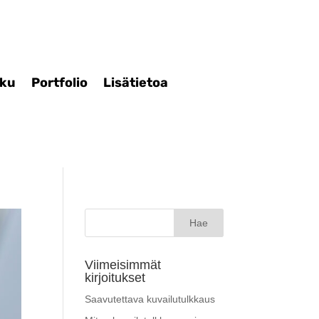
iku
Portfolio
Lisätietoa
Haku:
Viimeisimmät
kirjoitukset
Saavutettava kuvailutulkkaus