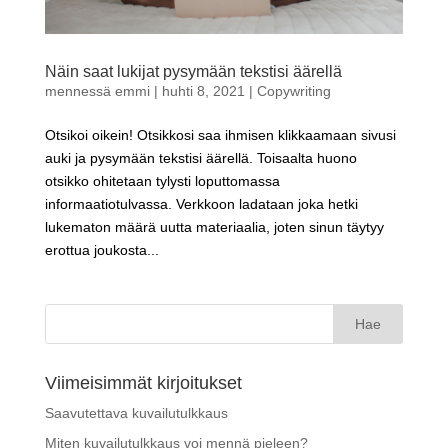
Näin saat lukijat pysymään tekstisi äärellä
mennessä
emmi
|
huhti 8, 2021
|
Copywriting
Otsikoi oikein! Otsikkosi saa ihmisen klikkaamaan sivusi
auki ja pysymään tekstisi äärellä. Toisaalta huono
otsikko ohitetaan tylysti loputtomassa
informaatiotulvassa. Verkkoon ladataan joka hetki
lukematon määrä uutta materiaalia, joten sinun täytyy
erottua joukosta...
Haku:
Viimeisimmät kirjoitukset
Saavutettava kuvailutulkkaus
Miten kuvailutulkkaus voi mennä pieleen?