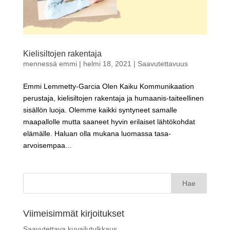
Kielisiltojen rakentaja
mennessä
emmi
|
helmi 18, 2021
|
Saavutettavuus
Emmi Lemmetty-Garcia Olen Kaiku Kommunikaation
perustaja, kielisiltojen rakentaja ja humaanis-taiteellinen
sisällön luoja. Olemme kaikki syntyneet samalle
maapallolle mutta saaneet hyvin erilaiset lähtökohdat
elämälle. Haluan olla mukana luomassa tasa-
arvoisempaa...
Haku:
Viimeisimmät kirjoitukset
Saavutettava kuvailutulkkaus