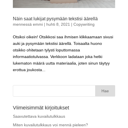
Näin saat lukijat pysymään tekstisi äärellä
mennessä
emmi
|
huhti 8, 2021
|
Copywriting
Otsikoi oikein! Otsikkosi saa ihmisen klikkaamaan sivusi
auki ja pysymään tekstisi äärellä. Toisaalta huono
otsikko ohitetaan tylysti loputtomassa
informaatiotulvassa. Verkkoon ladataan joka hetki
lukematon määrä uutta materiaalia, joten sinun täytyy
erottua joukosta...
Haku:
Viimeisimmät kirjoitukset
Saavutettava kuvailutulkkaus
Miten kuvailutulkkaus voi mennä pieleen?